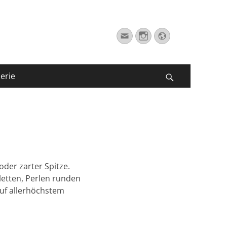
Suche
E-
Instagram
Website
nach:
Mail
erie
Suchen
oder zarter Spitze.
letten, Perlen runden
auf allerhöchstem