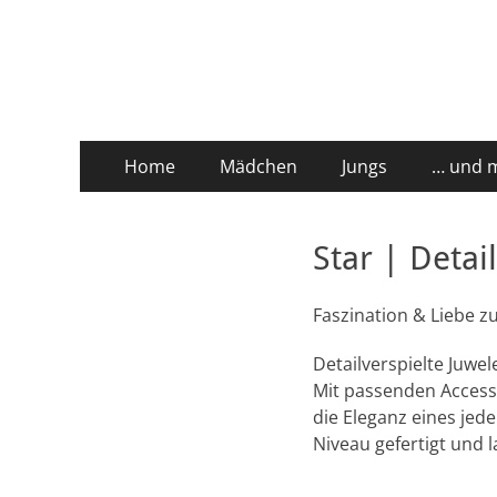
stickburg deutsch
Primäres
Zum
Home
Mädchen
Jungs
… und 
Inhalt
Menü
springen
Star | Detai
Faszination & Liebe 
Detailverspielte Juwel
Mit passenden Accesso
die Eleganz eines jed
Niveau gefertigt und