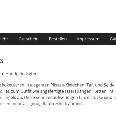
mehr
Gutschein
Bestellen
Impressum
Gal
ls
zum Handgefertigten
e kokettieren in eleganten Plissee-Kleidchen, Taft und Seide 
ires zum Outfit wie angefertigte Haarspangen, Ketten, Pail
en Engels ab. Diese sehr zeitaufwendigen Einzelstücke sind 
 lassen mehr als genug Raum zum träumen…