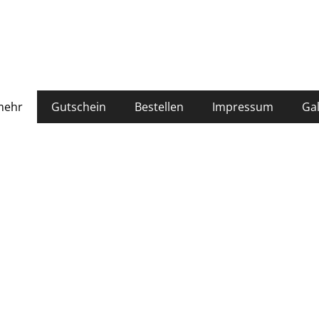
mehr
Gutschein
Bestellen
Impressum
Gal
 Bloom
 Rose
& Lily
a