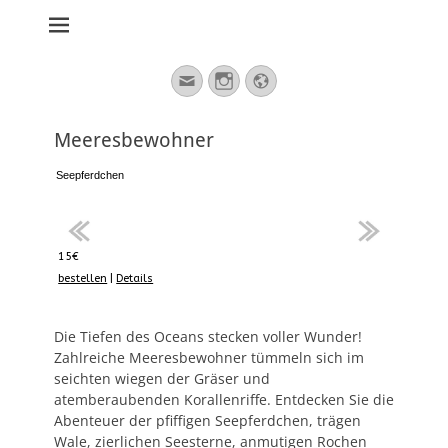
stickburg deutsch
Suche
E-
Instagram
Website
nach:
Mail
Meeresbewohner
Meeresbewohner
Seepferdchen
Wal
Hai
Hai
Hai
Seestern
Seestern
Seestern
Mantarochen
Mantarochen
Mantarochen
15€
15€
15€
15€
15€
15€
15€
15€
15€
15€
15€
15€
bestellen
bestellen
bestellen
bestellen
bestellen
bestellen
bestellen
bestellen
bestellen
bestellen
bestellen
bestellen
|
|
|
|
|
|
|
|
|
|
|
|
Details
Details
Details
Details
Details
Details
Details
Details
Details
Details
Details
Details
Die Tiefen des Oceans stecken voller Wunder!
Zahlreiche Meeresbewohner tümmeln sich im
seichten wiegen der Gräser und
atemberaubenden Korallenriffe. Entdecken Sie die
Abenteuer der pfiffigen Seepferdchen, trägen
Wale, zierlichen Seesterne, anmutigen Rochen